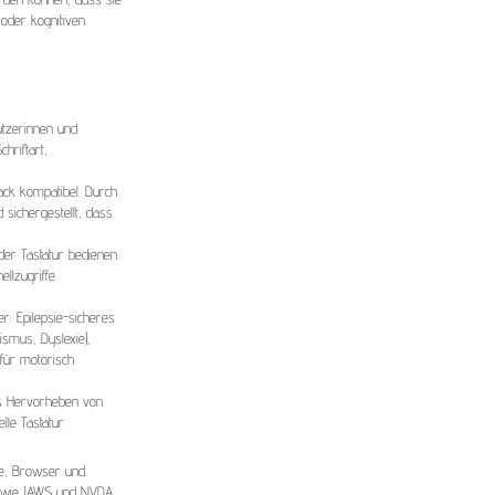
oder kognitiven
utzerinnen und
hriftart,
ack kompatibel. Durch
 sichergestellt, dass
er Tastatur bedienen.
llzugriffe
er: Epilepsie-sicheres
tismus, Dyslexie),
 für motorisch
das Hervorheben von
le Tastatur.
me, Browser und
re wie JAWS und NVDA.