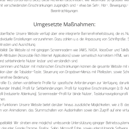
it verschiedensten Einschränkungen zugänglich sind – etwa bei Seh-, Hör-, Bewegungs- 
Beeinträchtigungen.
Umgesetzte Maßnahmen:
erfläche: Unsere Website verfügt über eine integrierte Barrierefreiheitslösung, die es N
dividuelle Einstellungen vorzunehmen. Dazu zählen u. a. die Anpassung von Schriftgröße, Sc
ntrasten und Ausrichtung.
ilität: Die Website ist mit gängigen Screenreadern wie JAWS, NVDA, VoiceOver und TalkB
IA-Attributen (Accessible Rich Internet Applications) sowie semantisch korrektem HTML wird
e und sehbehinderte Nutzer lesbar und verständlich sind.
utzerinnen und Nutzer mit motorischen Einschränkungen können die gesamte Website mit d
tion über die Tabulator-Taste, Steuerung von Dropdown-Menüs mit Pfeiltasten, sowie Schne
ierefreie Bedienung.
ofile: Es stehen vordefinierte Profile für spezifische Anforderungen zur Verfügung, darunt
nkender Inhalte), Profil für Sehbehinderungen, Profil für kognitive Einschränkungen (z. B. Au
il (reduzierte Ablenkung), Screenreader-Profil für blinde Nutzer, Tastaturnavigationsprofil
nen.
e Funktionen: Unsere Website bietet darüber hinaus zusätzliche Möglichkeiten, wie z. B. 
en von Animationen, das Stummschalten von Audioinhalten sowie den Zugriff auf eine virtuel
patibilität: Wir streben eine möglichst umfassende Unterstützung gängiger Betriebssyste
 – darunter Google Chrome, Firefox, Safari, Microsoft Edge, sowie unterstützende Softwa