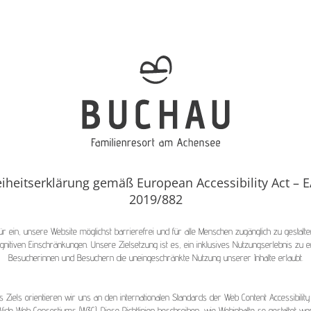
eiheitserklärung gemäß European Accessibility Act – E
2019/882
r ein, unsere Website möglichst barrierefrei und für alle Menschen zugänglich zu gestal
gnitiven Einschränkungen. Unsere Zielsetzung ist es, ein inklusives Nutzungserlebnis zu e
Besucherinnen und Besuchern die uneingeschränkte Nutzung unserer Inhalte erlaubt.
 Ziels orientieren wir uns an den internationalen Standards der Web Content Accessibility 
ide Web Consortiums (W3C). Diese Richtlinien beschreiben, wie Webinhalte so gestaltet w