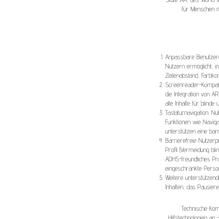
für Menschen m
Anpassbare Benutzerob
Nutzern ermöglicht, in
Zeilenabstand, Farbko
Screenreader-Kompatib
die Integration von AR
alle Inhalte für blind
Tastaturnavigation: N
Funktionen wie Naviga
unterstützen eine barr
Barrierefreie Nutzerpr
Profil (Vermeidung bli
ADHS-freundliches Prof
eingeschränkte Perso
Weitere unterstützend
Inhalten, das Pausier
Technische Kom
Hilfstechnologien an