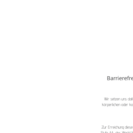
Barrierefr
Wir setzen uns dafü
körperlichen oder ko
Zur Erreichung dieses
Stufe AA, des World W