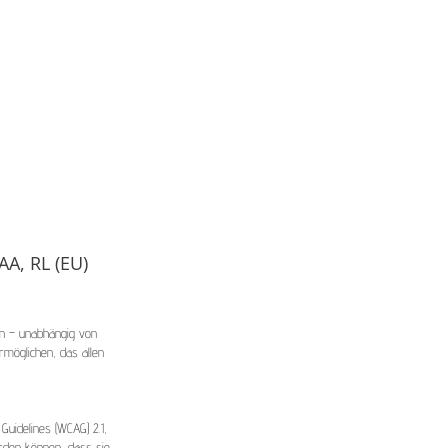
AA, RL (EU)
ten – unabhängig von
rmöglichen, das allen
Guidelines (WCAG) 2.1,
erden können, dass sie